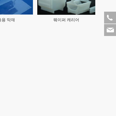
축용 막재
웨이퍼 캐리어