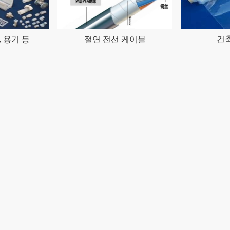
, 용기 등
절연 전선 케이블
건