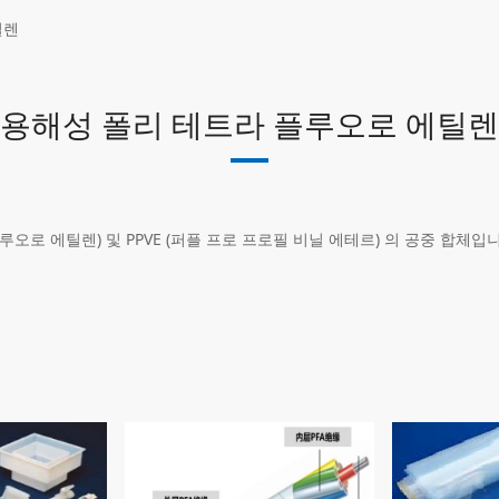
틸렌
용해성 폴리 테트라 플루오로 에틸렌
플루오로 에틸렌) 및 PPVE (퍼플 프로 프로필 비닐 에테르) 의 공중 합체입